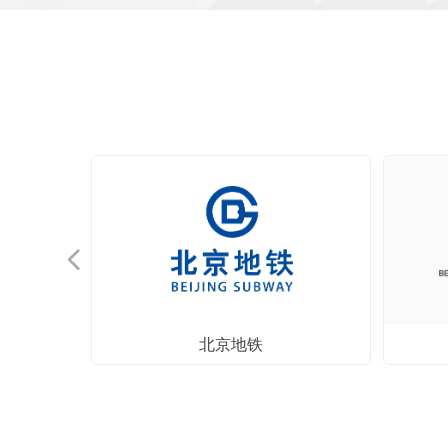
넳
运输部
理中心
总署
员会
总署
中心
公司
公司
团
行
团
北京地铁