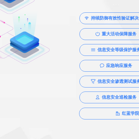
持续防御有效性验证解决
ꁃ
重大活动保障服务
ꀑ
信息安全等级保护服
ꁔ
应急响应服务
ꂖ
信息安全渗透测试服
ꁒ
信息安全巡检服务
ꄑ
红蓝学
ꀶ